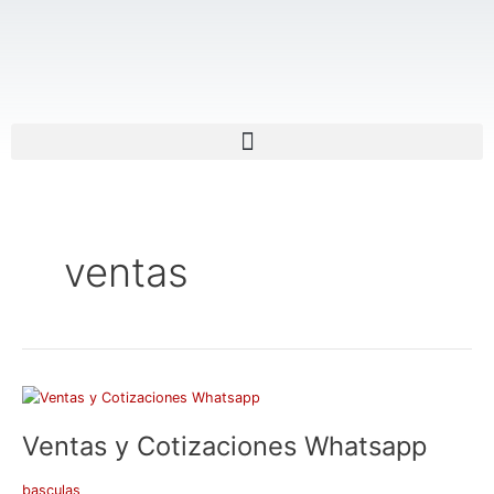
Ir
al
contenido
Menu
ventas
Ventas
y
Ventas y Cotizaciones Whatsapp
Cotizaciones
Whatsapp
basculas