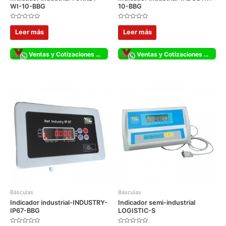
WI-10-BBG
10-BBG
Valorado
Valorado
con
con
Leer más
Leer más
0
0
de
de
5
5
Ventas y Cotizaciones Whatsapp
Ventas y Cotizaciones Whatsapp
Básculas
Básculas
Indicador industrial-INDUSTRY-
Indicador semi-industrial
IP67-BBG
LOGISTIC-S