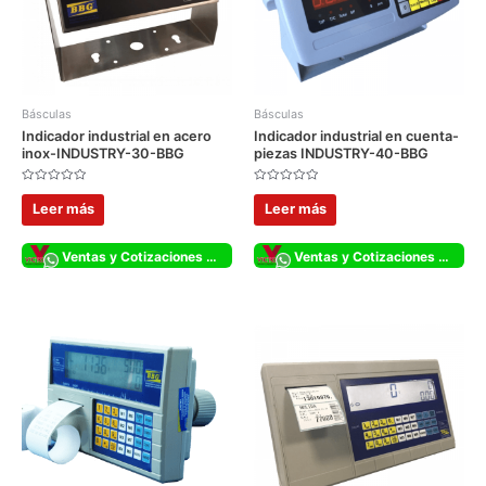
Básculas
Básculas
Indicador industrial en acero
Indicador industrial en cuenta-
inox-INDUSTRY-30-BBG
piezas INDUSTRY-40-BBG
Valorado
Valorado
con
con
Leer más
Leer más
0
0
de
de
5
5
Ventas y Cotizaciones Whatsapp
Ventas y Cotizaciones Whatsapp