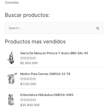
Colombia
Buscar productos:
B
u
Productos mas vendidos
s
c
Sierra De Mesa en Pintura Y Acero BBG SAL-65
a
r
V
$
2.950.000
p
a
l
o
o
Molino Para Carnes OMEGA 22-TA
r
a
r
d
o
:
V
$
7.120.000
c
a
o
l
n
o
0
Embutidora Hidráulica OMEGA-VINS
r
d
a
e
d
5
o
V
$
35.800.000
c
a