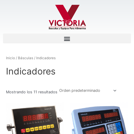
Ir
al
contenido
Menu
Inicio
/
Básculas
/ Indicadores
Indicadores
Mostrando los 11 resultados