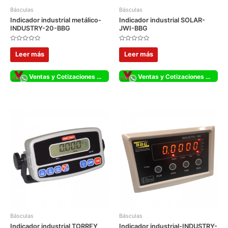
Básculas
Básculas
Indicador industrial metálico-
Indicador industrial SOLAR-
INDUSTRY-20-BBG
JWI-BBG
Valorado
Valorado
con
con
Leer más
Leer más
0
0
de
de
5
5
Ventas y Cotizaciones Whatsapp
Ventas y Cotizaciones Whatsapp
Básculas
Básculas
Indicador industrial TORREY
Indicador industrial-INDUSTRY-