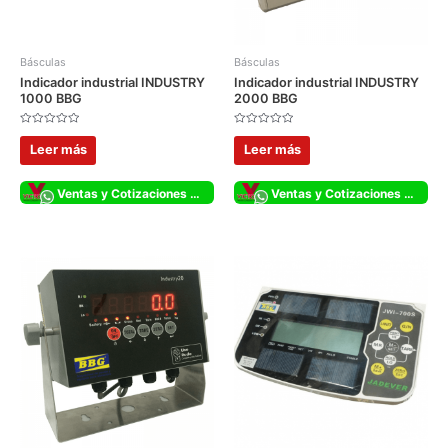
Básculas
Básculas
Indicador industrial INDUSTRY
Indicador industrial INDUSTRY
1000 BBG
2000 BBG
Valorado
Valorado
con
con
Leer más
Leer más
0
0
de
de
5
5
Ventas y Cotizaciones Whatsapp
Ventas y Cotizaciones Whatsapp