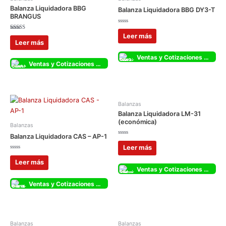
Balanza Liquidadora BBG
Balanza Liquidadora BBG DY3-T
BRANGUS
Valorado
con
Valorado
Leer más
0
con
Leer más
de
5.00
5
de 5
Ventas y Cotizaciones Whatsapp
Ventas y Cotizaciones Whatsapp
Balanzas
Balanza Liquidadora LM-31
(económica)
Balanzas
Balanza Liquidadora CAS – AP-1
Valorado
con
Leer más
0
Valorado
de
con
5
Leer más
0
Ventas y Cotizaciones Whatsapp
de
5
Ventas y Cotizaciones Whatsapp
Balanzas
Balanzas