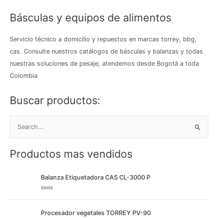
Básculas y equipos de alimentos
Servicio técnico a domicilio y repuestos en marcas torrey, bbg,
cas. Consulte nuestros catálogos de básculas y balanzas y todas
nuestras soluciones de pesaje, atendemos desde Bogotá a toda
Colombia
Buscar productos:
B
u
Productos mas vendidos
s
c
Balanza Etiquetadora CAS CL-3000 P
a
r
V
p
a
l
Procesador vegetales TORREY PV-90
o
o