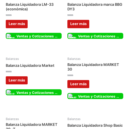
Balanza Liquidadora LM-33
Balanza Liquidadora marca BBG
(económica)
DY3
Valorado
Valorado
con
con
Leer más
Leer más
0
0
de
de
5
5
Ventas y Cotizaciones Whatsapp
Ventas y Cotizaciones Whatsapp
Balanzas
Balanzas
Balanza Liquidadora MARKET
Balanza Liquidadora Market
30
Valorado
con
Valorado
Leer más
0
con
Leer más
de
0
5
de
5
Ventas y Cotizaciones Whatsapp
Ventas y Cotizaciones Whatsapp
Balanzas
Balanzas
Balanza Liquidadora MARKET
Balanza Liquidadora Shop Basic