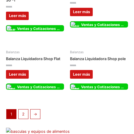
30 -T
Valorado
con
Valorado
Leer más
0
con
Leer más
de
0
5
de
5
Ventas y Cotizaciones Whatsapp
Ventas y Cotizaciones Whatsapp
Balanzas
Balanzas
Balanza Liquidadora Shop Flat
Balanza Liquidadora Shop pole
Valorado
Valorado
con
con
Leer más
Leer más
0
0
de
de
5
5
Ventas y Cotizaciones Whatsapp
Ventas y Cotizaciones Whatsapp
1
2
→