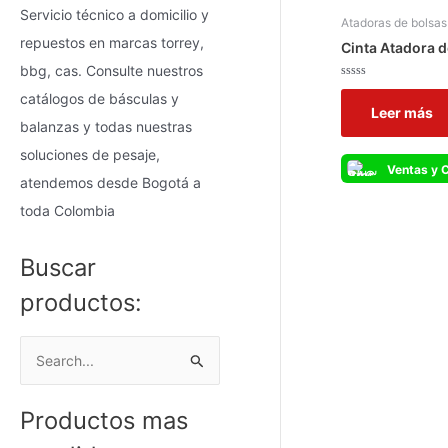
Servicio técnico a domicilio y
Atadoras de bolsas
repuestos en marcas torrey,
Cinta Atadora 
bbg, cas. Consulte nuestros
Valorado
catálogos de básculas y
con
Leer más
0
de
balanzas y todas nuestras
5
soluciones de pesaje,
atendemos desde Bogotá a
toda Colombia
Buscar
productos:
B
u
Productos mas
s