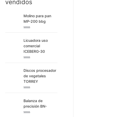
c
vendidos
a
r
Molino para pan
MP-200 bbg
p
o
V
a
r
l
Licuadora uso
o
:
comercial
r
a
ICEBERG-30
d
o
c
V
o
a
n
l
Discos procesador
0
o
de vegetales
d
r
e
a
TORREY
5
d
o
c
V
o
a
n
l
Balanza de
0
o
precisión BN-
d
r
e
a
5
d