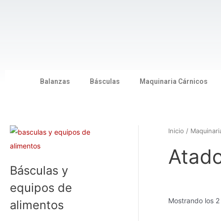
Ir
al
contenido
Balanzas
Básculas
Maquinaria Cárnicos
Inicio
/
Maquinar
Atado
Básculas y
equipos de
Mostrando los 2
alimentos