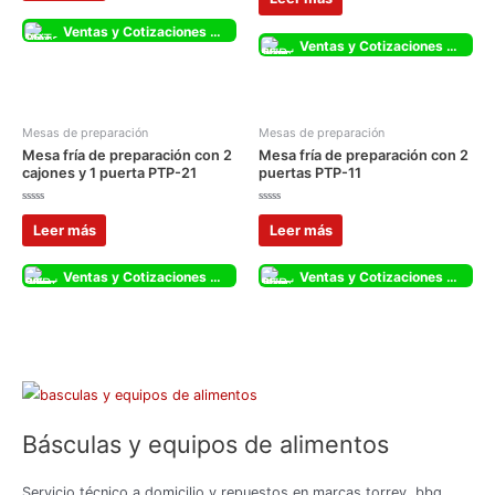
de
0
5
de
5
Ventas y Cotizaciones Whatsapp
Ventas y Cotizaciones Whatsapp
Mesas de preparación
Mesas de preparación
Mesa fría de preparación con 2
Mesa fría de preparación con 2
cajones y 1 puerta PTP-21
puertas PTP-11
Valorado
Valorado
con
con
Leer más
Leer más
0
0
de
de
5
5
Ventas y Cotizaciones Whatsapp
Ventas y Cotizaciones Whatsapp
Básculas y equipos de alimentos
Servicio técnico a domicilio y repuestos en marcas torrey, bbg,