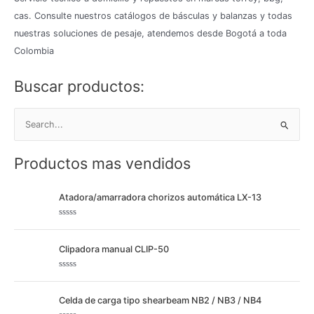
cas. Consulte nuestros catálogos de básculas y balanzas y todas
nuestras soluciones de pesaje, atendemos desde Bogotá a toda
Colombia
Buscar productos:
B
u
Productos mas vendidos
s
c
Atadora/amarradora chorizos automática LX-13
a
r
V
p
a
l
Clipadora manual CLIP-50
o
o
r
a
r
d
V
o
:
a
c
l
Celda de carga tipo shearbeam NB2 / NB3 / NB4
o
o
n
r