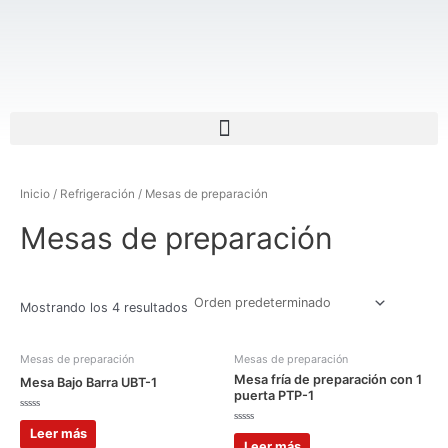
Ir
al
contenido
Menu
Inicio
/
Refrigeración
/ Mesas de preparación
Mesas de preparación
Mostrando los 4 resultados
Mesas de preparación
Mesas de preparación
Mesa fría de preparación con 1
Mesa Bajo Barra UBT-1
puerta PTP-1
Valorado
con
Valorado
Leer más
0
con
Leer más