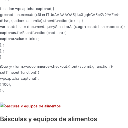
function wpcaptcha_captcha(){
grecaptcha.execute(«6Ler1TUoAAAAAOA5jJuXfgqhCA5cKV2YAZe4-
dUs», {action: «submit»}).then(function(token) {
var captchas = document.querySelectorAll(«.agr-recaptcha-response»);
captchas.forEach(function(captcha) {
captcha.value = token;
});
});
}
jQuery(«form.woocommerce-checkout»).on(«submit», function(){
setTimeout(function(){
wpcaptcha_captcha();
},100);
});
Básculas y equipos de alimentos