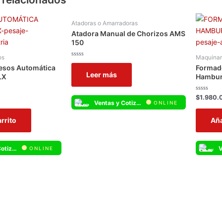
Atadoras o Amarradoras
Atadora Manual de Chorizos AMS
150
os
Maquinar
Valorado
esos Automática
Formad
con
Leer más
0
LX
Hambur
de
5
Valorado
$
1.980.
Ventas y Cotizaciones Whatsapp
con
ONLINE
0
de
arrito
Aña
5
Ventas y Cotizaciones Whatsapp
ONLINE