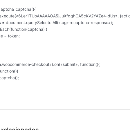
captcha_captcha(){
execute(«6Ler1TUoAAAAAOA5jJuXfgqhCA5cKV2YAZe4-dUs», {action: 
s = document.querySelectorAll(«.agr-recaptcha-response»);
Each(function(captcha) {
e = token;
m.woocommerce-checkout»).on(«submit», function(){
unction(){
aptcha();
 relacionados