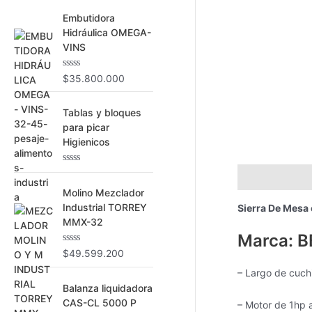
r
Embutidora
Hidráulica OMEGA-
p
VINS
o
r
V
$
35.800.000
a
:
l
o
Tablas y bloques
r
a
para picar
d
Higienicos
o
c
o
V
n
Descripción
a
0
l
Molino Mezclador
d
o
e
Industrial TORREY
Sierra De Mesa
r
5
a
MMX-32
d
Marca: B
o
c
V
$
49.599.200
o
a
n
l
– Largo de cuchi
0
o
Balanza liquidadora
d
r
e
a
CAS-CL 5000 P
– Motor de 1hp 
5
d