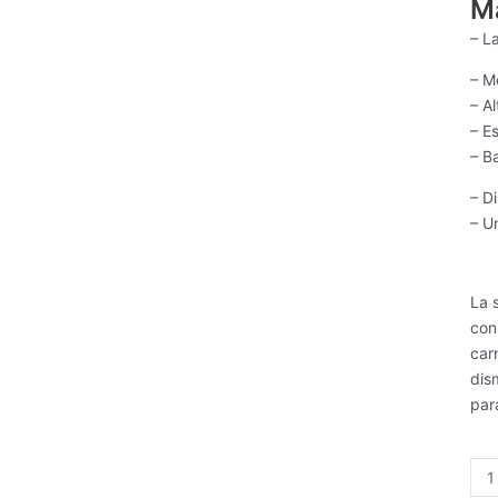
SAL
M
65
– L
can
– M
– A
– E
– B
– D
– U
La 
con
car
dis
par