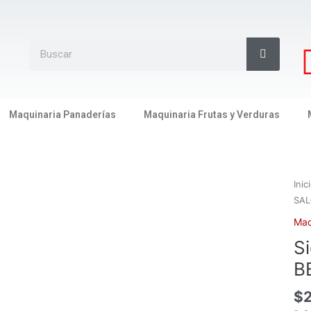
Search
Search
Maquinaria Panaderías
Maquinaria Frutas y Verduras
Sier
Inic
De
SAL
Me
Maq
en
S
Pin
Y
B
Ace
$
BB