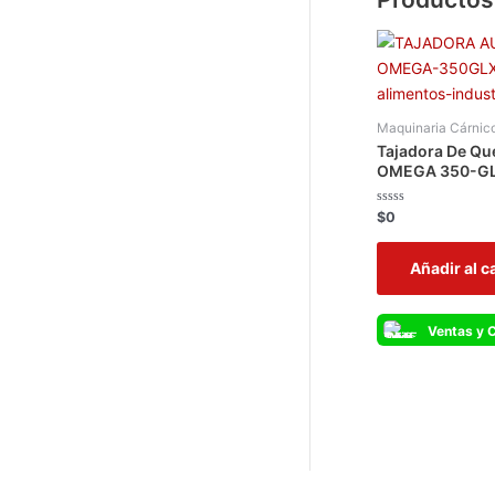
Maquinaria Cárnic
Tajadora De Qu
OMEGA 350-G
Valorado
$
0
con
0
de
Añadir al c
5