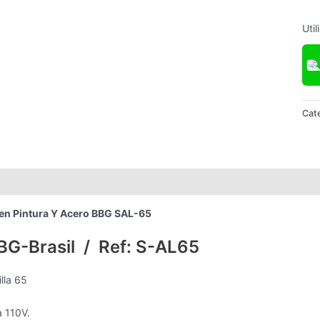
Uti
Cat
 en Pintura Y Acero BBG SAL-65
BG-Brasil / Ref: S-AL65
lla 65
a 110V.