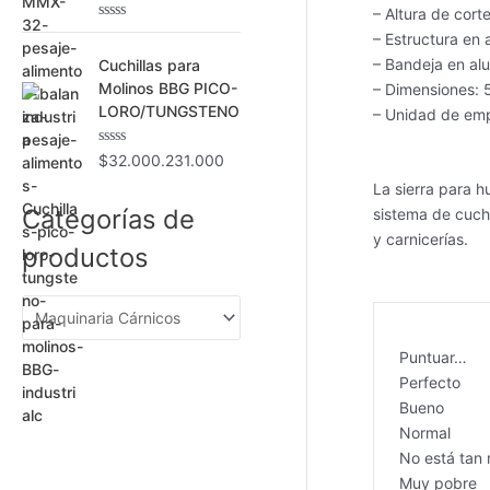
– Altura de cort
o
c
V
– Estructura en 
o
a
n
l
– Bandeja en al
Cuchillas para
0
o
Molinos BBG PICO-
– Dimensiones:
d
r
e
a
LORO/TUNGSTENO
– Unidad de em
5
d
o
c
V
$
32.000.231.000
o
a
n
La sierra para h
l
0
o
Categorías de
sistema de cuchi
d
r
e
a
y carnicerías.
5
productos
d
o
c
o
n
0
d
Puntuar…
e
5
Perfecto
Bueno
Normal
No está tan 
Muy pobre