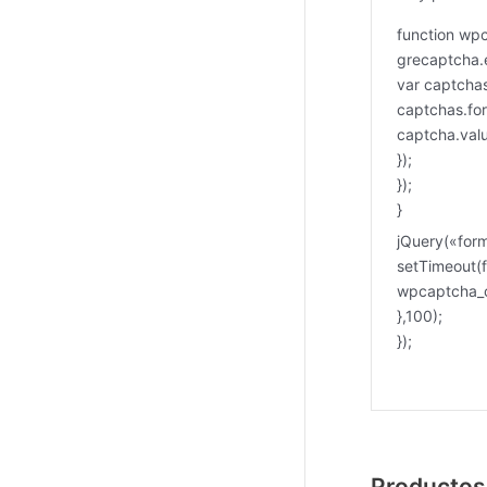
function wp
grecaptcha.
var captcha
captchas.for
captcha.valu
});
});
}
jQuery(«for
setTimeout(f
wpcaptcha_c
},100);
});
Productos