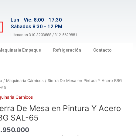
Lun - Vie: 8:00 - 17:30
Sábados 8:30 - 12 PM
Llámanos 310-3203888 / 312-5629881
Maquinaria Empaque
Refrigeración
Contacto
ra
io
/
Maquinaria Cárnicos
/ Sierra De Mesa en Pintura Y Acero BBG
-65
sa
uinaria Cárnicos
ierra De Mesa en Pintura Y Acero
tura
BG SAL-65
ro
2.950.000
G