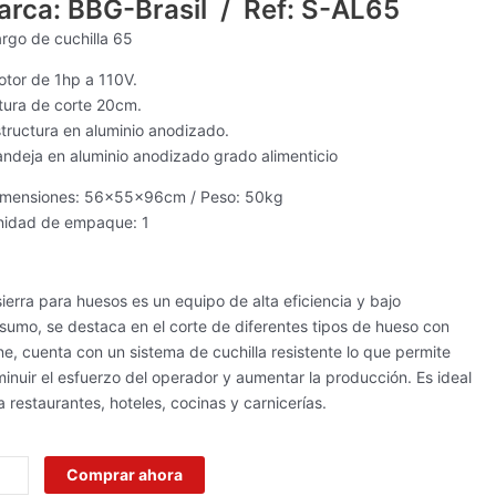
-
arca: BBG-Brasil / Ref: S-AL65
argo de cuchilla 65
tidad
otor de 1hp a 110V.
ltura de corte 20cm.
structura en aluminio anodizado.
andeja en aluminio anodizado grado alimenticio
imensiones: 56x55x96cm / Peso: 50kg
nidad de empaque: 1
sierra para huesos es un equipo de alta eficiencia y bajo
sumo, se destaca en el corte de diferentes tipos de hueso con
ne, cuenta con un sistema de cuchilla resistente lo que permite
minuir el esfuerzo del operador y aumentar la producción. Es ideal
a restaurantes, hoteles, cocinas y carnicerías.
Comprar ahora