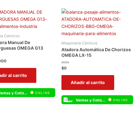
ia Cárnicos
ora Manual De
Maquinaria Cárnicos
guesas OMEGA G13
Atadora Automática De Chorizos
OMEGA LX-15
000
Valorado
$
0
con
dir al carrito
0
de
Añadir al carrito
5
Ventas y Cotizaciones Whatsapp
ONLINE
Ventas y Cotizaciones Whatsapp
ONLINE