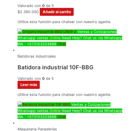
Valorado con
0
de 5
$
2.390.000
Añadir al carrito
Utilice esta función para chatear con nuestro agente.
Ventas y Cotizaciones
Whatsapp
ventas
Online
Need Help? Chat us via Whatsapp
WA : +573103203888
Chat
Batidoras industriales
Batidora industrial 10F-BBG
Valorado con
0
de 5
Leer más
Utilice esta función para chatear con nuestro agente.
Ventas y Cotizaciones
Whatsapp
ventas
Online
Need Help? Chat us via Whatsapp
WA : +573103203888
Chat
Maquinaria Panaderías