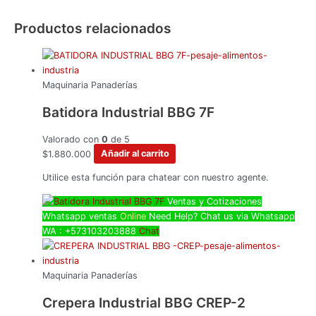
Productos relacionados
Maquinaria Panaderías
Batidora Industrial BBG 7F
Valorado con
0
de 5
$
1.880.000
Añadir al carrito
Utilice esta función para chatear con nuestro agente.
Ventas y Cotizaciones
Whatsapp
ventas
Online
Need Help? Chat us via Whatsapp
WA : +573103203888
Chat
Maquinaria Panaderías
Crepera Industrial BBG CREP-2