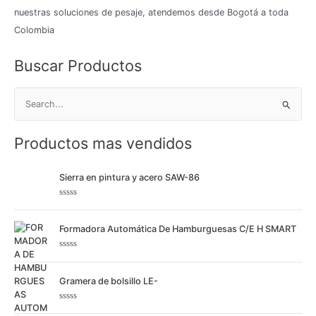
nuestras soluciones de pesaje, atendemos desde Bogotá a toda
Colombia
Buscar Productos
B
u
Productos mas vendidos
s
c
Sierra en pintura y acero SAW-86
a
r
V
p
a
l
Formadora Automática De Hamburguesas C/E H SMART
o
o
r
a
r
d
V
o
:
a
c
l
Gramera de bolsillo LE-
o
o
n
r
0
a
d
d
V
e