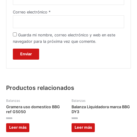
Correo electrónico
*
Guarda mi nombre, correo electrónico y web en este
navegador para la próxima vez que comente.
Productos relacionados
Balanzas
Balanzas
Gramera uso domestico BBG
Balanza Liquidadora marca BBG
ref G5050
DY3
Valorado
Valorado
con
con
Leer más
Leer más
0
0
de
de
5
5