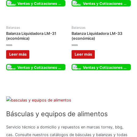
Ventas y Cotizaciones Whatsapp
Ventas y Cotizaciones Whatsapp
Balanzas
Balanzas
Balanza Liquidadora LM-31
Balanza Liquidadora LM-33
(económica)
(económica)
Valorado
Valorado
con
con
Leer más
Leer más
0
0
de
de
5
5
Ventas y Cotizaciones Whatsapp
Ventas y Cotizaciones Whatsapp
Básculas y equipos de alimentos
Servicio técnico a domicilio y repuestos en marcas torrey, bbg,
cas. Consulte nuestros catálogos de básculas y balanzas y todas