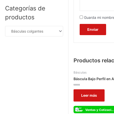
o
a
c
Categorías de
l
o
o
n
r
0
productos
Guarda mi nombre
a
d
d
e
o
5
c
o
n
0
d
e
5
Productos rela
Básculas
Báscula Bajo Perfil en
Valorado
con
Leer más
0
de
5
Ventas y Cotizaciones Whatsapp