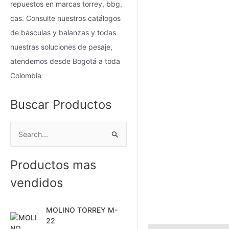
repuestos en marcas torrey, bbg,
cas. Consulte nuestros catálogos
de básculas y balanzas y todas
nuestras soluciones de pesaje,
atendemos desde Bogotá a toda
Colombia
Buscar Productos
B
u
Productos mas
s
c
vendidos
a
r
MOLINO TORREY M-
22
p