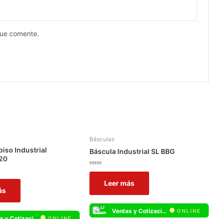
que comente.
Básculas
piso Industrial
Báscula Industrial SL BBG
20
Valorado
con
Leer más
0
de
ás
5
Ventas y Cotizaciones Whatsapp
ONLINE
Ventas y Cotizaciones Whatsapp
ONLINE