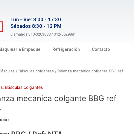
Lun - Vie: 8:00 - 17:30
Sábados 8:30 - 12 PM
Llámanos 310-3203888 / 312-5629881
Maquinaria Empaque
Refrigeración
Contacto
Básculas
/
Básculas colgantes
/ Balanza mecanica colgante BBG ref
as
,
Básculas colgantes
anza mecanica colgante BBG ref
A
cia :