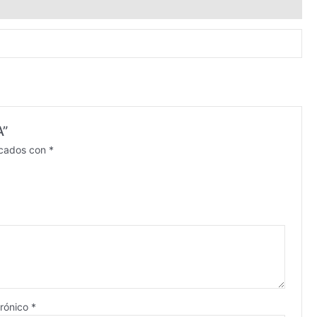
A”
rcados con
*
trónico
*