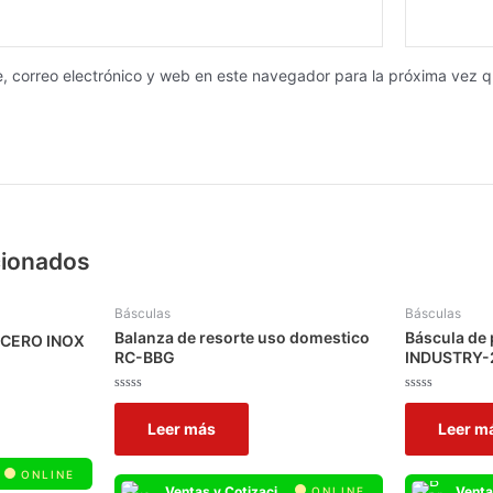
, correo electrónico y web en este navegador para la próxima vez 
cionados
Básculas
Básculas
Balanza de resorte uso domestico
Báscula de 
 ACERO INOX
RC-BBG
INDUSTRY-
Valorado
Valorado
con
con
Leer más
Leer m
0
0
de
de
5
5
ONLINE
Ventas y Cotizaciones Whatsapp
ONLINE