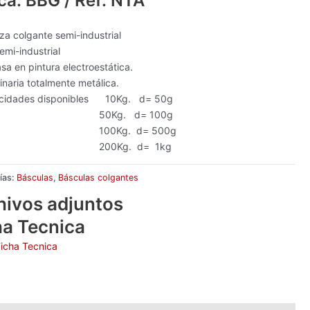
ca: BBG / Ref: NTA
za colgante semi-industrial
emi-industrial
sa en pintura electroestática.
naria totalmente metálica.
cidades disponibles 10Kg. d= 50g
Kg. d= 100g
0Kg. d= 500g
0Kg. d= 1kg
ías:
Básculas
,
Básculas colgantes
hivos adjuntos
ha Tecnica
Ficha Tecnica