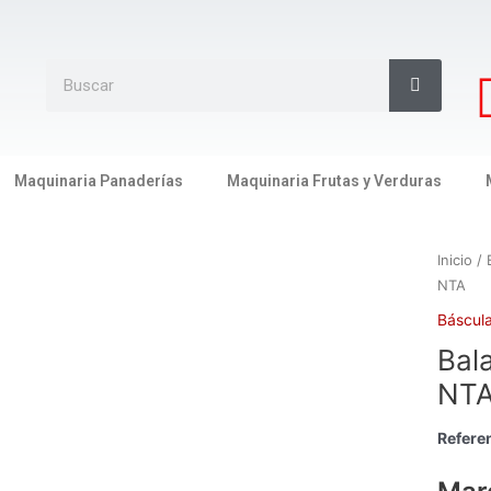
Search
Search
Maquinaria Panaderías
Maquinaria Frutas y Verduras
Inicio
/
NTA
Báscul
Bal
NT
Referen