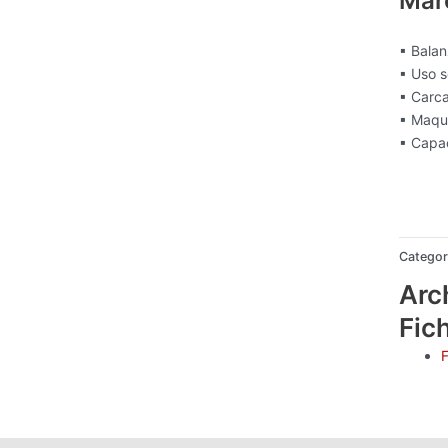
Mar
▪ Balan
▪ Uso s
▪ Carca
▪ Maqui
▪ Capa
50
10
20
Categor
Arc
Fic