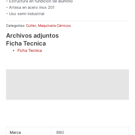
– Estructura en fundicion de aluminio
– Artesa en acero inox 201
– Uso semi-industrial
Categorías:
Cutter
,
Maquinaria Cárnicos
Archivos adjuntos
Ficha Tecnica
Ficha Tecnica
Descripción
Información adicional
Valoraciones (0)
Marca
BBG