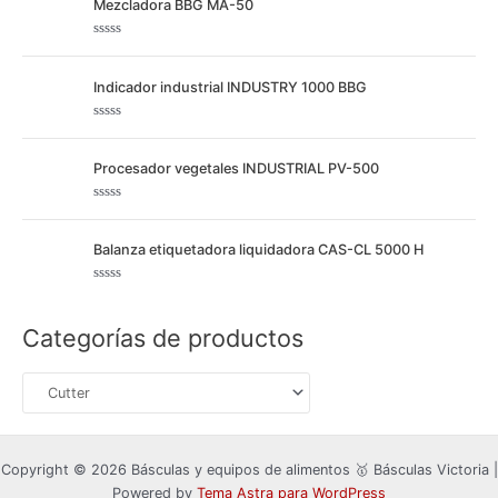
Mezcladora BBG MA-50
o
o
r
a
r
d
V
o
:
a
c
l
Indicador industrial INDUSTRY 1000 BBG
o
o
n
r
0
a
d
d
V
e
o
a
5
c
l
Procesador vegetales INDUSTRIAL PV-500
o
o
n
r
0
a
d
d
V
e
o
a
5
c
l
Balanza etiquetadora liquidadora CAS-CL 5000 H
o
o
n
r
0
a
d
d
V
e
o
a
5
c
l
Categorías de productos
o
o
n
r
0
a
d
d
e
o
5
c
o
n
0
d
e
Copyright © 2026 Básculas y equipos de alimentos 🥇 Básculas Victoria |
5
Powered by
Tema Astra para WordPress