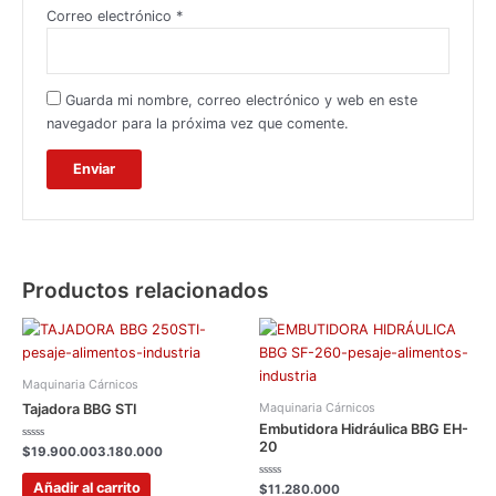
Correo electrónico
*
Guarda mi nombre, correo electrónico y web en este
navegador para la próxima vez que comente.
Productos relacionados
Maquinaria Cárnicos
Maquinaria Cárnicos
Tajadora BBG STI
Embutidora Hidráulica BBG EH-
20
Valorado
$
19.900.003.180.000
con
0
de
Añadir al carrito
Valorado
$
11.280.000
5