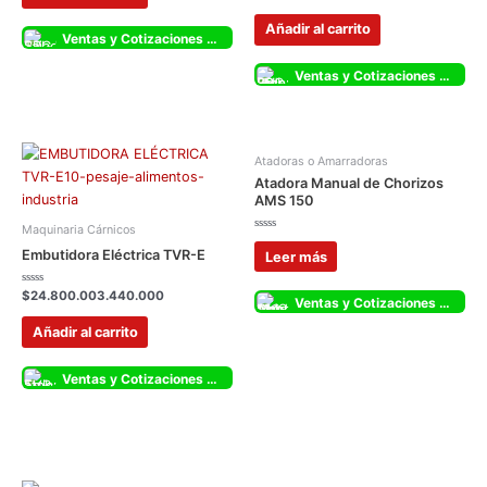
con
0
de
Añadir al carrito
5
Ventas y Cotizaciones Whatsapp
Ventas y Cotizaciones Whatsapp
Atadoras o Amarradoras
Atadora Manual de Chorizos
AMS 150
Maquinaria Cárnicos
Valorado
con
Embutidora Eléctrica TVR-E
Leer más
0
de
5
Valorado
$
24.800.003.440.000
Ventas y Cotizaciones Whatsapp
con
0
de
Añadir al carrito
5
Ventas y Cotizaciones Whatsapp