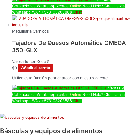
Cotizaciones Whatsapp
ventas
Online
Need Help? Chat us via
Whatsapp
WA : +573103203888
Chat
Maquinaria Cárnicos
Tajadora De Quesos Automática OMEGA
350-GLX
Valorado con
0
de 5
$
0
Añadir al carrito
Utilice esta función para chatear con nuestro agente.
Ventas y
Cotizaciones Whatsapp
ventas
Online
Need Help? Chat us via
Whatsapp
WA : +573103203888
Chat
Básculas y equipos de alimentos