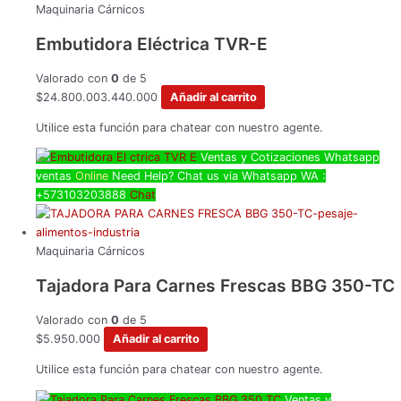
Maquinaria Cárnicos
Embutidora Eléctrica TVR-E
Valorado con
0
de 5
$
24.800.003.440.000
Añadir al carrito
Utilice esta función para chatear con nuestro agente.
Ventas y Cotizaciones Whatsapp
ventas
Online
Need Help? Chat us via Whatsapp
WA :
+573103203888
Chat
Maquinaria Cárnicos
Tajadora Para Carnes Frescas BBG 350-TC
Valorado con
0
de 5
$
5.950.000
Añadir al carrito
Utilice esta función para chatear con nuestro agente.
Ventas y