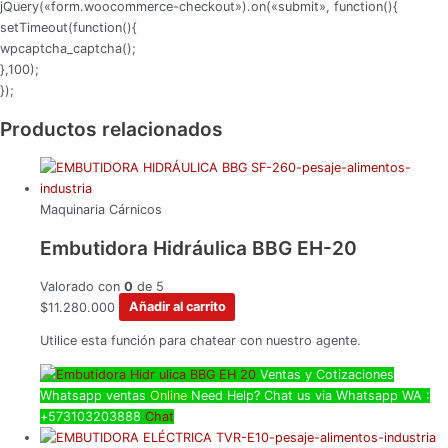
jQuery(«form.woocommerce-checkout»).on(«submit», function(){
setTimeout(function(){
wpcaptcha_captcha();
},100);
});
Productos relacionados
Maquinaria Cárnicos
Embutidora Hidráulica BBG EH-20
Valorado con
0
de 5
$
11.280.000
Añadir al carrito
Utilice esta función para chatear con nuestro agente.
Ventas y Cotizaciones
Whatsapp
ventas
Online
Need Help? Chat us via Whatsapp
WA :
+573103203888
Chat