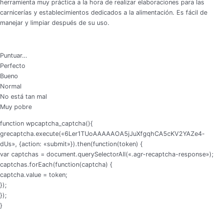
herramienta muy práctica a la hora de realizar elaboraciones para las
carnicerías y establecimientos dedicados a la alimentación. Es fácil de
manejar y limpiar después de su uso.
Puntuar…
Perfecto
Bueno
Normal
No está tan mal
Muy pobre
function wpcaptcha_captcha(){
grecaptcha.execute(«6Ler1TUoAAAAAOA5jJuXfgqhCA5cKV2YAZe4-
dUs», {action: «submit»}).then(function(token) {
var captchas = document.querySelectorAll(«.agr-recaptcha-response»);
captchas.forEach(function(captcha) {
captcha.value = token;
});
});
}