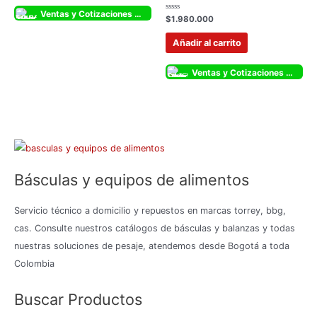
5
Ventas y Cotizaciones Whatsapp
Valorado
$
1.980.000
con
0
de
Añadir al carrito
5
Ventas y Cotizaciones Whatsapp
Básculas y equipos de alimentos
Servicio técnico a domicilio y repuestos en marcas torrey, bbg,
cas. Consulte nuestros catálogos de básculas y balanzas y todas
nuestras soluciones de pesaje, atendemos desde Bogotá a toda
Colombia
Buscar Productos