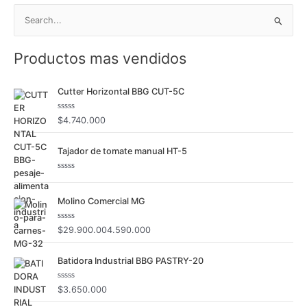
B
u
Productos mas vendidos
s
c
Cutter Horizontal BBG CUT-5C
a
r
V
$
4.740.000
p
a
l
o
o
Tajador de tomate manual HT-5
r
a
r
d
o
:
V
c
a
o
l
Molino Comercial MG
n
o
0
r
d
a
e
d
V
$
29.900.004.590.000
5
o
a
c
l
o
o
Batidora Industrial BBG PASTRY-20
n
r
0
a
d
d
e
o
V
$
3.650.000
5
c
a
o
l