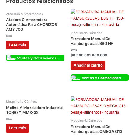
Productos relacionados
Atadoras o Amarradoras
Atadora O Amarradora
Automática Para CHORIZOS
AMS 700
Maquinaria Cárnicos
Formadora Manual De
Valorado
Hamburguesas BBG HF
con
Leer más
0
de
5
Valorado
$
6.300.001.060.000
Ventas y Cotizaciones Whatsapp
con
0
de
Añadir al carrito
5
Ventas y Cotizaciones Whatsapp
Maquinaria Cárnicos
Molino Y Mezcladora Industrial
TORREY MMX-32
Maquinaria Cárnicos
Valorado
Formadora Manual De
con
Leer más
0
Hamburguesas OMEGA G13
de