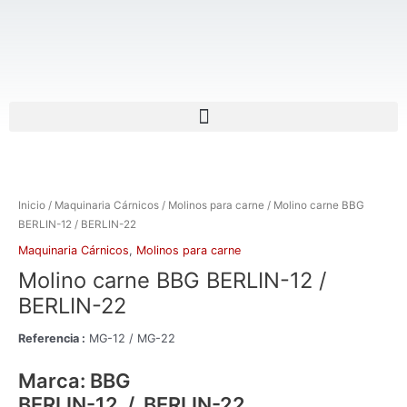
Ir
al
contenido
Menu
Inicio
/
Maquinaria Cárnicos
/
Molinos para carne
/ Molino carne BBG
BERLIN-12 / BERLIN-22
Maquinaria Cárnicos
,
Molinos para carne
Molino carne BBG BERLIN-12 /
BERLIN-22
Referencia :
MG-12 / MG-22
Marca: BBG
BERLIN-12 / BERLIN-22