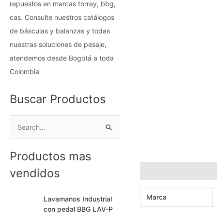
repuestos en marcas torrey, bbg,
cas. Consulte nuestros catálogos
de básculas y balanzas y todas
nuestras soluciones de pesaje,
atendemos desde Bogotá a toda
Colombia
Buscar Productos
B
u
Productos mas
s
c
vendidos
Información adicional
a
Marca
r
Lavamanos Industrial
con pedal BBG LAV-P
p