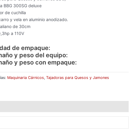
ra BBG 300SG deluxe
or de cuchilla
carro y vela en aluminio anodizado.
taliano de 30cm
0,3hp a 110V
idad de empaque:
maño y peso del equipo:
maño y peso con empaque:
ías:
Maquinaria Cárnicos
,
Tajadoras para Quesos y Jamones