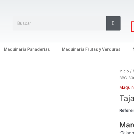
Search
Search
Maquinaria Panaderías
Maquinaria Frutas y Verduras
Inicio
/
BBG 30
Maquin
Taj
Referen
Mar
-Tajad