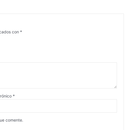
rcados con
*
trónico
*
que comente.