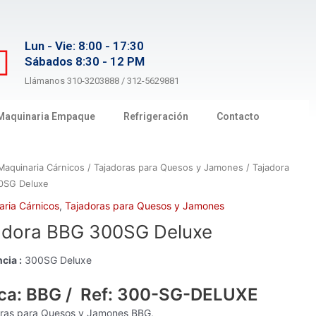
Lun - Vie: 8:00 - 17:30
Sábados 8:30 - 12 PM
Llámanos 310-3203888 / 312-5629881
Maquinaria Empaque
Refrigeración
Contacto
Maquinaria Cárnicos
/
Tajadoras para Quesos y Jamones
/ Tajadora
0SG Deluxe
aria Cárnicos
,
Tajadoras para Quesos y Jamones
adora BBG 300SG Deluxe
cia :
300SG Deluxe
ca: BBG / Ref: 300-SG-DELUXE
oras para Quesos y Jamones BBG,