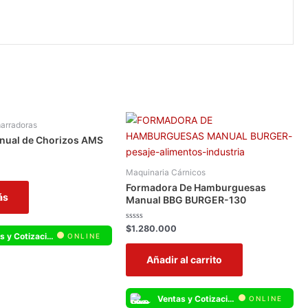
arradoras
nual de Chorizos AMS
Maquinaria Cárnicos
Formadora De Hamburguesas
ás
Manual BBG BURGER-130
Valorado
$
1.280.000
Ventas y Cotizaciones Whatsapp
con
ONLINE
0
de
Añadir al carrito
5
Ventas y Cotizaciones Whatsapp
ONLINE