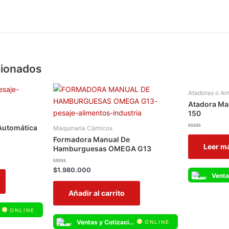
cionados
Atadoras o Am
Atadora Ma
150
Automática
Maquinaria Cárnicos
Valorado
Formadora Manual De
con
Leer m
0
Hamburguesas OMEGA G13
de
5
Valorado
$
1.980.000
con
0
de
Añadir al carrito
5
ONLINE
Ventas y Cotizaciones Whatsapp
ONLINE