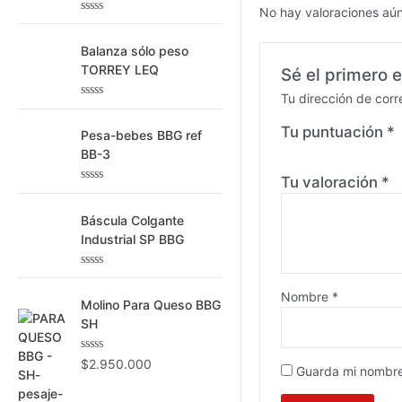
No hay valoraciones aún
o
V
a
r
l
Balanza sólo peso
o
:
TORREY LEQ
Sé el primero 
r
a
Tu dirección de corr
d
V
o
a
c
Tu puntuación
*
l
Pesa-bebes BBG ref
o
o
n
BB-3
r
0
a
d
Tu valoración
*
d
e
V
o
5
a
c
l
Báscula Colgante
o
o
n
Industrial SP BBG
r
0
a
d
d
e
V
o
5
a
c
Nombre
*
l
Molino Para Queso BBG
o
o
n
SH
r
0
a
d
d
e
V
$
2.950.000
o
5
Guarda mi nombre
a
c
l
o
o