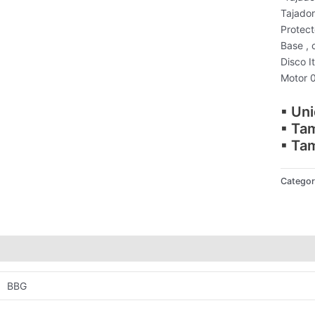
Tajado
Protect
Base , 
Disco I
Motor 
▪ Un
▪ Ta
▪ Ta
Categor
Valoraciones (0)
BBG