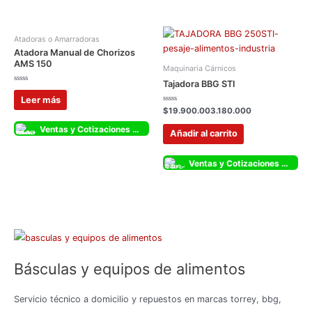
Atadoras o Amarradoras
Atadora Manual de Chorizos
AMS 150
Maquinaria Cárnicos
Tajadora BBG STI
Valorado
con
Leer más
0
Valorado
de
$
19.900.003.180.000
con
5
0
Ventas y Cotizaciones Whatsapp
de
Añadir al carrito
5
Ventas y Cotizaciones Whatsapp
Básculas y equipos de alimentos
Servicio técnico a domicilio y repuestos en marcas torrey, bbg,