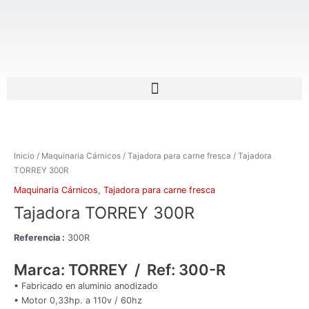
Ir
al
contenido
Menu
Inicio
/
Maquinaria Cárnicos
/
Tajadora para carne fresca
/ Tajadora
TORREY 300R
Maquinaria Cárnicos
,
Tajadora para carne fresca
Tajadora TORREY 300R
Referencia :
300R
Marca: TORREY / Ref: 300-R
▪ Fabricado en aluminio anodizado
▪ Motor 0,33hp. a 110v / 60hz