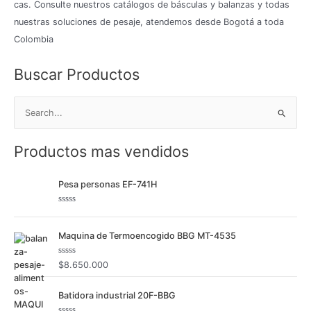
cas. Consulte nuestros catálogos de básculas y balanzas y todas
nuestras soluciones de pesaje, atendemos desde Bogotá a toda
Colombia
Buscar Productos
B
u
Productos mas vendidos
s
c
Pesa personas EF-741H
a
r
V
p
a
l
Maquina de Termoencogido BBG MT-4535
o
o
r
a
r
d
V
$
8.650.000
o
:
a
c
l
o
o
Batidora industrial 20F-BBG
n
r
0
a