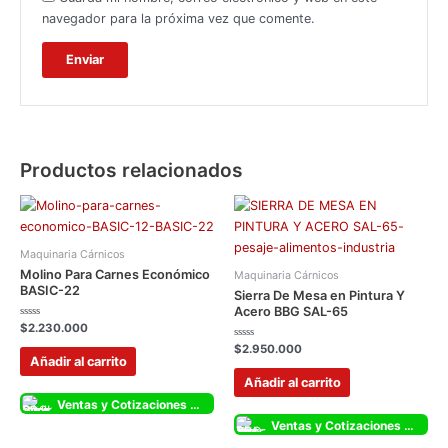
navegador para la próxima vez que comente.
Productos relacionados
Maquinaria Cárnicos
Molino Para Carnes Económico
Maquinaria Cárnicos
BASIC-22
Sierra De Mesa en Pintura Y
Acero BBG SAL-65
Valorado
$
2.230.000
con
0
Valorado
$
2.950.000
de
con
Añadir al carrito
5
0
de
Añadir al carrito
5
Ventas y Cotizaciones Whatsapp
Ventas y Cotizaciones Whatsapp