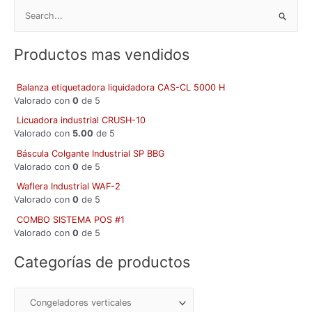
B
u
Productos mas vendidos
s
c
Balanza etiquetadora liquidadora CAS-CL 5000 H
a
Valorado con
0
de 5
r
Licuadora industrial CRUSH-10
p
Valorado con
5.00
de 5
o
Báscula Colgante Industrial SP BBG
r
Valorado con
0
de 5
:
Waflera Industrial WAF-2
Valorado con
0
de 5
COMBO SISTEMA POS #1
Valorado con
0
de 5
Categorías de productos