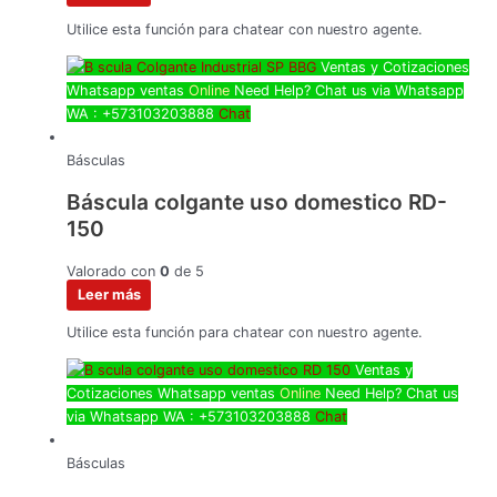
Utilice esta función para chatear con nuestro agente.
Ventas y Cotizaciones
Whatsapp
ventas
Online
Need Help? Chat us via Whatsapp
WA : +573103203888
Chat
Básculas
Báscula colgante uso domestico RD-
150
Valorado con
0
de 5
Leer más
Utilice esta función para chatear con nuestro agente.
Ventas y
Cotizaciones Whatsapp
ventas
Online
Need Help? Chat us
via Whatsapp
WA : +573103203888
Chat
Básculas