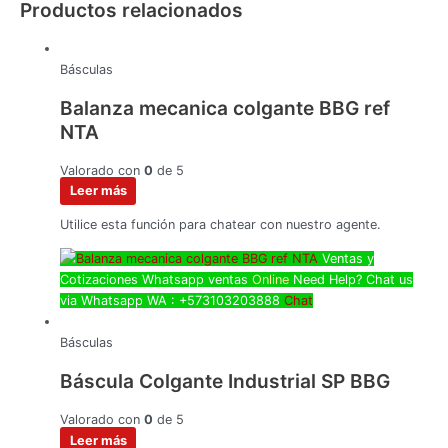
Productos relacionados
Básculas
Balanza mecanica colgante BBG ref
NTA
Valorado con
0
de 5
Leer más
Utilice esta función para chatear con nuestro agente.
Ventas y
Cotizaciones Whatsapp
ventas
Online
Need Help? Chat us
via Whatsapp
WA : +573103203888
Chat
Básculas
Báscula Colgante Industrial SP BBG
Valorado con
0
de 5
Leer más