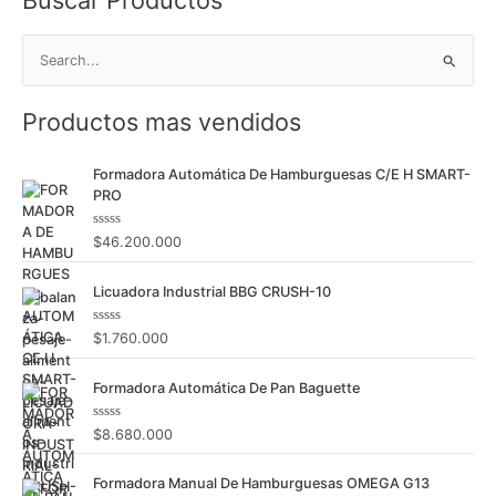
B
u
Productos mas vendidos
s
c
Formadora Automática De Hamburguesas C/E H SMART-
a
PRO
r
p
V
$
46.200.000
a
o
l
o
r
Licuadora Industrial BBG CRUSH-10
r
a
:
d
o
V
$
1.760.000
c
a
o
l
n
o
0
Formadora Automática De Pan Baguette
r
d
a
e
d
5
o
V
$
8.680.000
c
a
o
l
n
o
0
Formadora Manual De Hamburguesas OMEGA G13
r
d