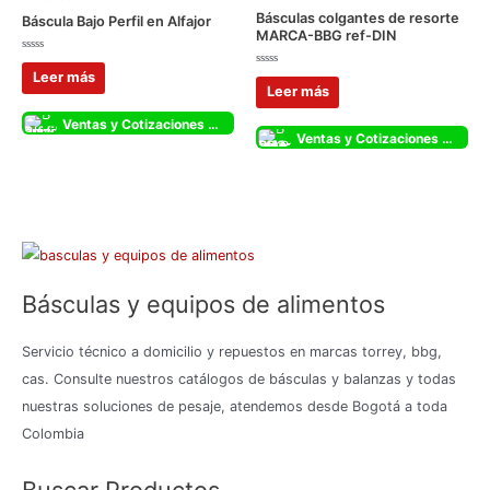
Básculas colgantes de resorte
Báscula Bajo Perfil en Alfajor
MARCA-BBG ref-DIN
Valorado
con
Valorado
Leer más
0
con
Leer más
de
0
5
de
5
Ventas y Cotizaciones Whatsapp
Ventas y Cotizaciones Whatsapp
Básculas y equipos de alimentos
Servicio técnico a domicilio y repuestos en marcas torrey, bbg,
cas. Consulte nuestros catálogos de básculas y balanzas y todas
nuestras soluciones de pesaje, atendemos desde Bogotá a toda
Colombia
Buscar Productos