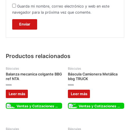
Guarda mi nombre, correo electrónico y web en este
navegador para la próxima vez que comente.
Productos relacionados
Básculas
Básculas
Balanza mecanica colgante BBG
Báscula Camionera Metálica
ref NTA
bbg TRUCK
Valorado
Valorado
con
con
Leer más
Leer más
0
0
de
de
5
5
Ventas y Cotizaciones Whatsapp
Ventas y Cotizaciones Whatsapp
Básculas
Básculas